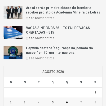
Araxá será a primeira cidade do interior a
receber projeto da Academia Mineira de Letras
5 DE AGOSTO DE 2026
VAGAS SINE 05/08/26 – TOTAL DE VAGAS
OFERTADAS = 515
5 DE AGOSTO DE 2026
Hapvida destaca ‘segurança na jornada do
nascer’ em fórum internacional
5 DE AGOSTO DE 2026
AGOSTO 2026
D
S
T
Q
Q
S
S
1
2
3
4
5
6
7
8