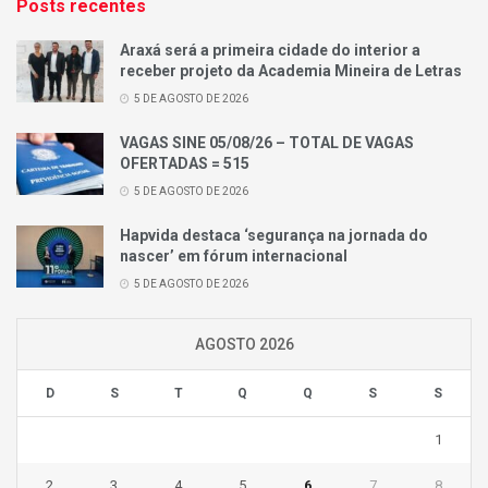
Posts recentes
Araxá será a primeira cidade do interior a
receber projeto da Academia Mineira de Letras
5 DE AGOSTO DE 2026
VAGAS SINE 05/08/26 – TOTAL DE VAGAS
OFERTADAS = 515
5 DE AGOSTO DE 2026
Hapvida destaca ‘segurança na jornada do
nascer’ em fórum internacional
5 DE AGOSTO DE 2026
AGOSTO 2026
D
S
T
Q
Q
S
S
1
2
3
4
5
6
7
8