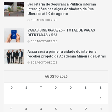
Secretaria de Segurança Pública informa
interdições nas alças do viaduto da Rua
Uberaba até 9 de agosto
6 DE AGOSTO DE 2026
VAGAS SINE 06/08/26 – TOTAL DE VAGAS
OFERTADAS = 523
6 DE AGOSTO DE 2026
Araxá será a primeira cidade do interior a
receber projeto da Academia Mineira de Letras
5 DE AGOSTO DE 2026
AGOSTO 2026
D
S
T
Q
Q
S
S
1
2
3
4
5
6
7
8