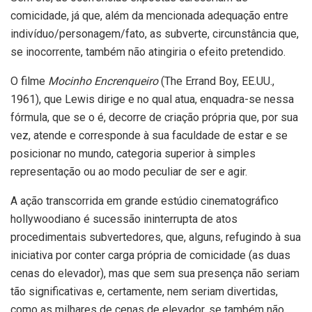
comicidade, já que, além da mencionada adequação entre
indivíduo/personagem/fato, as subverte, circunstância que,
se inocorrente, também não atingiria o efeito pretendido.
O filme
Mocinho Encrenqueiro
(The Errand Boy, EE.UU.,
1961), que Lewis dirige e no qual atua, enquadra-se nessa
fórmula, que se o é, decorre de criação própria que, por sua
vez, atende e corresponde à sua faculdade de estar e se
posicionar no mundo, categoria superior à simples
representação ou ao modo peculiar de ser e agir.
A ação transcorrida em grande estúdio cinematográfico
hollywoodiano é sucessão ininterrupta de atos
procedimentais subvertedores, que, alguns, refugindo à sua
iniciativa por conter carga própria de comicidade (as duas
cenas do elevador), mas que sem sua presença não seriam
tão significativas e, certamente, nem seriam divertidas,
como as milhares de cenas de elevador, se também não