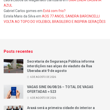
Laura Lisboa de Magalhães Cantuária
em
UMA LINDA CASINHA
AZUL
Gabriel Carlos gomes
em
Está com frio?
Estela Maris da Silva
em
AOS 77 ANOS, SANDRA BARONCELLI
VOLTA AO TOPO DO VOLEIBOL BRASILEIRO E INSPIRA GERAÇÕES
Posts recentes
Secretaria de Segurança Pública informa
interdições nas alças do viaduto da Rua
Uberaba até 9 de agosto
6 DE AGOSTO DE 2026
VAGAS SINE 06/08/26 – TOTAL DE VAGAS
OFERTADAS = 523
6 DE AGOSTO DE 2026
Araxá será a primeira cidade do interior a