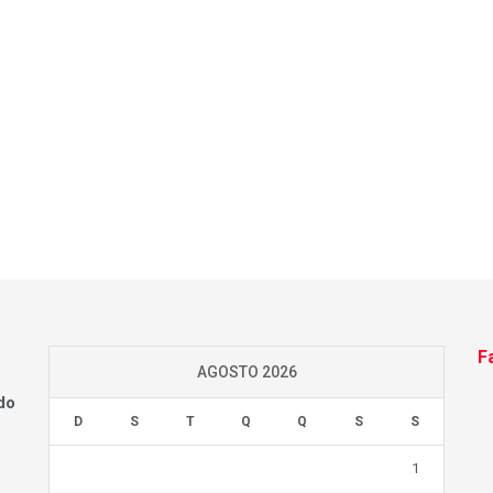
F
AGOSTO 2026
do
D
S
T
Q
Q
S
S
1