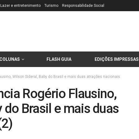
Lazer e entretenimento
Turismo
Responsabilidade Social
COLUNAS
FLASH GUIA
EDIÇÕES IMPRESSAS
usino, Wilson Sideral, Baby do Brasil e mais duas atrações nacionais
cia Rogério Flausino,
y do Brasil e mais duas
(2)