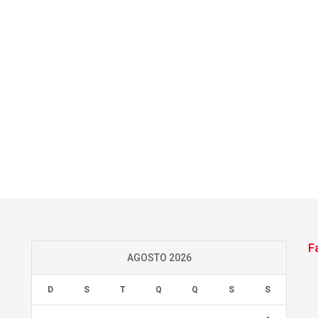
F
AGOSTO 2026
D
S
T
Q
Q
S
S