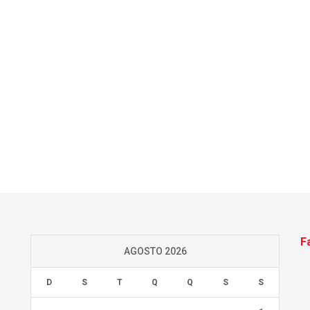
F
AGOSTO 2026
D
S
T
Q
Q
S
S