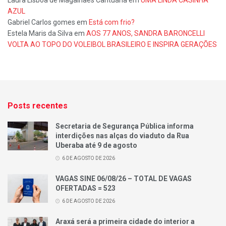
Laura Lisboa de Magalhães Cantuária
em
UMA LINDA CASINHA
AZUL
Gabriel Carlos gomes
em
Está com frio?
Estela Maris da Silva
em
AOS 77 ANOS, SANDRA BARONCELLI
VOLTA AO TOPO DO VOLEIBOL BRASILEIRO E INSPIRA GERAÇÕES
Posts recentes
Secretaria de Segurança Pública informa
interdições nas alças do viaduto da Rua
Uberaba até 9 de agosto
6 DE AGOSTO DE 2026
VAGAS SINE 06/08/26 – TOTAL DE VAGAS
OFERTADAS = 523
6 DE AGOSTO DE 2026
Araxá será a primeira cidade do interior a