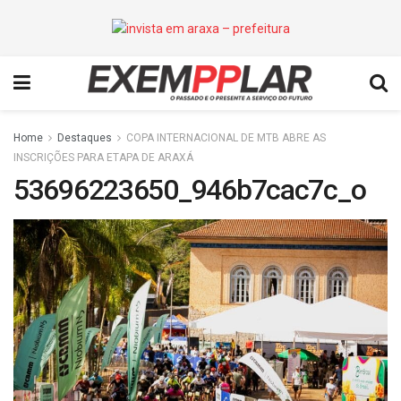
Home
Destaques
COPA INTERNACIONAL DE MTB ABRE AS
INSCRIÇÕES PARA ETAPA DE ARAXÁ
53696223650_946b7cac7c_o