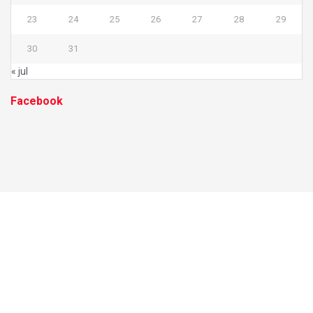
23
24
25
26
27
28
29
30
31
« jul
Facebook
FLASH GUIA
Nossa história
Fale conosco