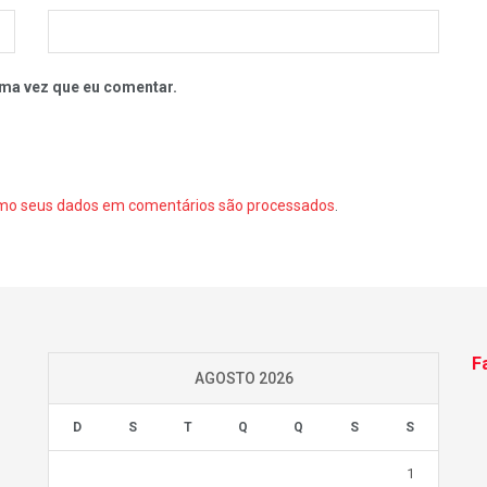
ma vez que eu comentar.
mo seus dados em comentários são processados
.
F
AGOSTO 2026
D
S
T
Q
Q
S
S
1