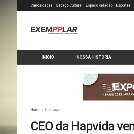
Curiosidades
Espaço Cultural
Espaço cidadão
Esportes
INÍCIO
NOSSA HISTÓRIA
Home
Destaques
CEO da Hapvida ven