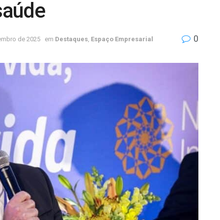
 saúde
0
embro de 2025
em
Destaques
,
Espaço Empresarial