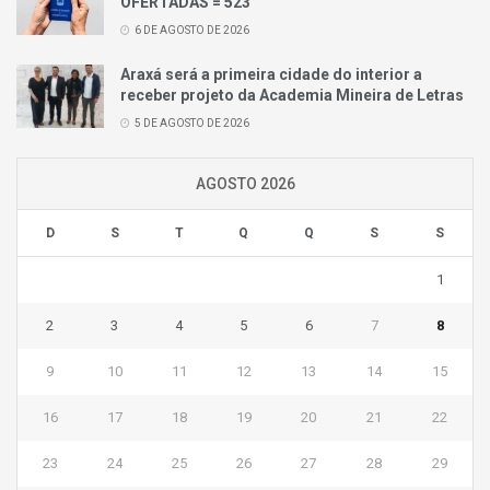
OFERTADAS = 523
6 DE AGOSTO DE 2026
Araxá será a primeira cidade do interior a
receber projeto da Academia Mineira de Letras
5 DE AGOSTO DE 2026
AGOSTO 2026
D
S
T
Q
Q
S
S
1
2
3
4
5
6
7
8
9
10
11
12
13
14
15
16
17
18
19
20
21
22
23
24
25
26
27
28
29