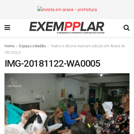
Home
Espaço cidadão
Teatro e oficina marcam edição em Araxá do
TRI CICLO
IMG-20181122-WA0005