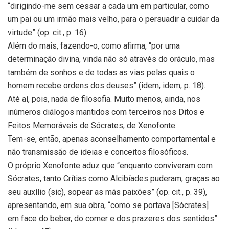
“dirigindo-me sem cessar a cada um em particular, como
um pai ou um irmão mais velho, para o persuadir a cuidar da
virtude” (op. cit., p. 16).
Além do mais, fazendo-o, como afirma, “por uma
determinação divina, vinda não só através do oráculo, mas
também de sonhos e de todas as vias pelas quais o
homem recebe ordens dos deuses” (idem, idem, p. 18).
Até aí, pois, nada de filosofia. Muito menos, ainda, nos
inúmeros diálogos mantidos com terceiros nos Ditos e
Feitos Memoráveis de Sócrates, de Xenofonte.
Tem-se, então, apenas aconselhamento comportamental e
não transmissão de ideias e conceitos filosóficos.
O próprio Xenofonte aduz que “enquanto conviveram com
Sócrates, tanto Crítias como Alcibíades puderam, graças ao
seu auxílio (sic), sopear as más paixões” (op. cit., p. 39),
apresentando, em sua obra, “como se portava [Sócrates]
em face do beber, do comer e dos prazeres dos sentidos”