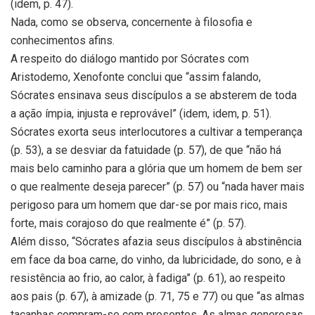
(idem, p. 47).
Nada, como se observa, concernente à filosofia e
conhecimentos afins.
A respeito do diálogo mantido por Sócrates com
Aristodemo, Xenofonte conclui que “assim falando,
Sócrates ensinava seus discípulos a se absterem de toda
a ação ímpia, injusta e reprovável” (idem, idem, p. 51).
Sócrates exorta seus interlocutores a cultivar a temperança
(p. 53), a se desviar da fatuidade (p. 57), de que “não há
mais belo caminho para a glória que um homem de bem ser
o que realmente deseja parecer” (p. 57) ou “nada haver mais
perigoso para um homem que dar-se por mais rico, mais
forte, mais corajoso do que realmente é” (p. 57).
Além disso, “Sócrates afazia seus discípulos à abstinência
em face da boa carne, do vinho, da lubricidade, do sono, e à
resistência ao frio, ao calor, à fadiga” (p. 61), ao respeito
aos pais (p. 67), à amizade (p. 71, 75 e 77) ou que “as almas
tacanhas compram-se com presentes. As almas generosas