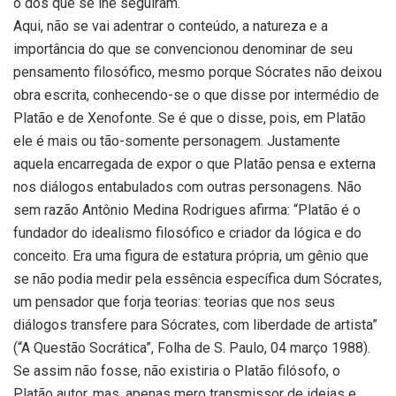
o dos que se lhe seguiram.
Aqui, não se vai adentrar o conteúdo, a natureza e a
importância do que se convencionou denominar de seu
pensamento filosófico, mesmo porque Sócrates não deixou
obra escrita, conhecendo-se o que disse por intermédio de
Platão e de Xenofonte. Se é que o disse, pois, em Platão
ele é mais ou tão-somente personagem. Justamente
aquela encarregada de expor o que Platão pensa e externa
nos diálogos entabulados com outras personagens. Não
sem razão Antônio Medina Rodrigues afirma: “Platão é o
fundador do idealismo filosófico e criador da lógica e do
conceito. Era uma figura de estatura própria, um gênio que
se não podia medir pela essência específica dum Sócrates,
um pensador que forja teorias: teorias que nos seus
diálogos transfere para Sócrates, com liberdade de artista”
(“A Questão Socrática”, Folha de S. Paulo, 04 março 1988).
Se assim não fosse, não existiria o Platão filósofo, o
Platão autor, mas, apenas mero transmissor de ideias e