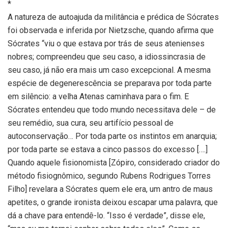
*
A natureza de autoajuda da militância e prédica de Sócrates
foi observada e inferida por Nietzsche, quando afirma que
Sócrates “viu o que estava por trás de seus atenienses
nobres; compreendeu que seu caso, a idiossincrasia de
seu caso, já não era mais um caso excepcional. A mesma
espécie de degenerescência se preparava por toda parte
em silêncio: a velha Atenas caminhava para o fim. E
Sócrates entendeu que todo mundo necessitava dele – de
seu remédio, sua cura, seu artifício pessoal de
autoconservação… Por toda parte os instintos em anarquia;
por toda parte se estava a cinco passos do excesso [….]
Quando aquele fisionomista [Zópiro, considerado criador do
método fisiognômico, segundo Rubens Rodrigues Torres
Filho] revelara a Sócrates quem ele era, um antro de maus
apetites, o grande ironista deixou escapar uma palavra, que
dá a chave para entendê-lo. “Isso é verdade”, disse ele,