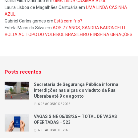
Maria Élida Machado
em
UMA LINDA CASINHA AZUL
Laura Lisboa de Magalhães Cantuária
em
UMA LINDA CASINHA
AZUL
Gabriel Carlos gomes
em
Está com frio?
Estela Maris da Silva
em
AOS 77 ANOS, SANDRA BARONCELLI
VOLTA AO TOPO DO VOLEIBOL BRASILEIRO E INSPIRA GERAÇÕES
Posts recentes
Secretaria de Segurança Pública informa
interdições nas alças do viaduto da Rua
Uberaba até 9 de agosto
6 DE AGOSTO DE 2026
VAGAS SINE 06/08/26 – TOTAL DE VAGAS
OFERTADAS = 523
6 DE AGOSTO DE 2026