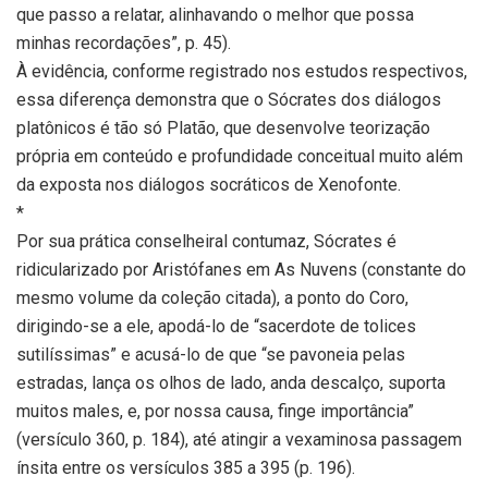
que passo a relatar, alinhavando o melhor que possa
minhas recordações”, p. 45).
À evidência, conforme registrado nos estudos respectivos,
essa diferença demonstra que o Sócrates dos diálogos
platônicos é tão só Platão, que desenvolve teorização
própria em conteúdo e profundidade conceitual muito além
da exposta nos diálogos socráticos de Xenofonte.
*
Por sua prática conselheiral contumaz, Sócrates é
ridicularizado por Aristófanes em As Nuvens (constante do
mesmo volume da coleção citada), a ponto do Coro,
dirigindo-se a ele, apodá-lo de “sacerdote de tolices
sutilíssimas” e acusá-lo de que “se pavoneia pelas
estradas, lança os olhos de lado, anda descalço, suporta
muitos males, e, por nossa causa, finge importância”
(versículo 360, p. 184), até atingir a vexaminosa passagem
ínsita entre os versículos 385 a 395 (p. 196).