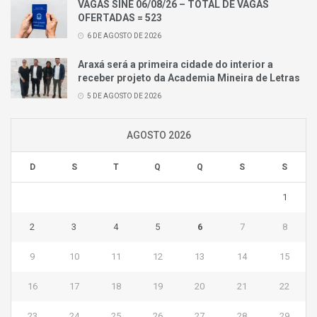
VAGAS SINE 06/08/26 – TOTAL DE VAGAS
OFERTADAS = 523
6 DE AGOSTO DE 2026
Araxá será a primeira cidade do interior a
receber projeto da Academia Mineira de Letras
5 DE AGOSTO DE 2026
AGOSTO 2026
D
S
T
Q
Q
S
S
1
2
3
4
5
6
7
8
9
10
11
12
13
14
15
16
17
18
19
20
21
22
23
24
25
26
27
28
29