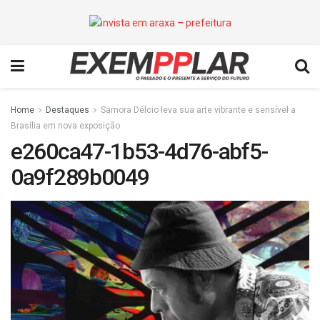
Home
Destaques
Samora Délcio leva sua arte vibrante e sensível a
Brasília em nova exposição
e260ca47-1b53-4d76-abf5-
0a9f289b0049