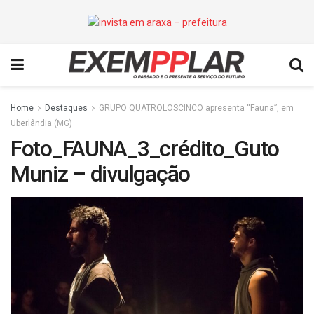
Home
Destaques
GRUPO QUATROLOSCINCO apresenta “Fauna”, em
Uberlândia (MG)
Foto_FAUNA_3_crédito_Guto
Muniz – divulgação