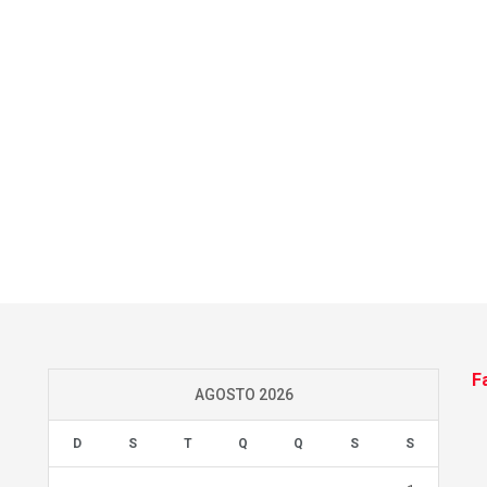
F
AGOSTO 2026
D
S
T
Q
Q
S
S