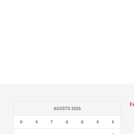
F
AGOSTO 2026
D
S
T
Q
Q
S
S