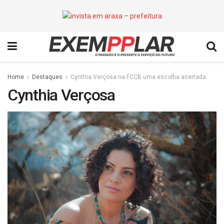
Home
Destaques
Cynthia Verçosa na FCCB uma escolha acertada.
Cynthia Verçosa