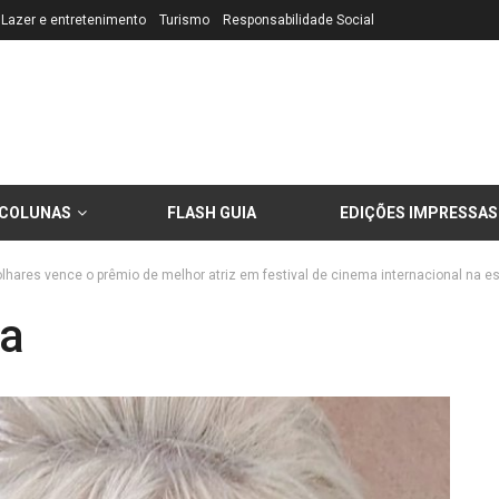
Lazer e entretenimento
Turismo
Responsabilidade Social
COLUNAS
FLASH GUIA
EDIÇÕES IMPRESSAS
olhares vence o prêmio de melhor atriz em festival de cinema internacional na 
ha