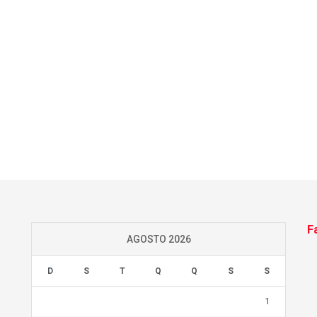
F
AGOSTO 2026
D
S
T
Q
Q
S
S
1