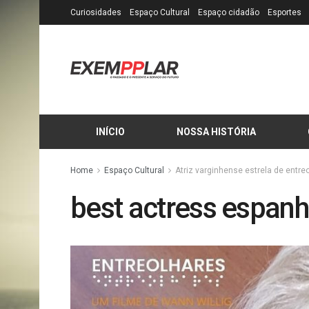
Curiosidades
Espaço Cultural
Espaço cidadão
Esportes
INÍCIO
NOSSA HISTÓRIA
Home
Espaço Cultural
Atriz varginhense estrela de entre
best actress espan