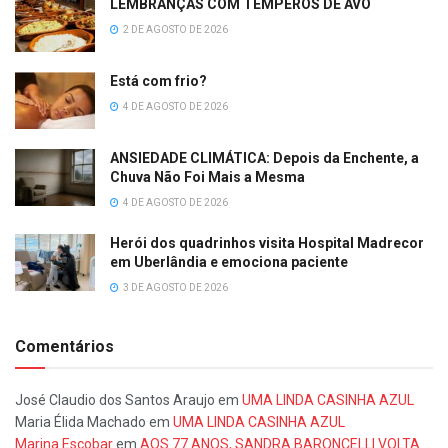
LEMBRANÇAS COM TEMPEROS DE AVÓ
2 DE AGOSTO DE 2026
Está com frio?
4 DE AGOSTO DE 2026
ANSIEDADE CLIMÁTICA: Depois da Enchente, a
Chuva Não Foi Mais a Mesma
4 DE AGOSTO DE 2026
Herói dos quadrinhos visita Hospital Madrecor
em Uberlândia e emociona paciente
3 DE AGOSTO DE 2026
Comentários
José Claudio dos Santos Araujo
em
UMA LINDA CASINHA AZUL
Maria Élida Machado
em
UMA LINDA CASINHA AZUL
Marina Escobar
em
AOS 77 ANOS, SANDRA BARONCELLI VOLTA