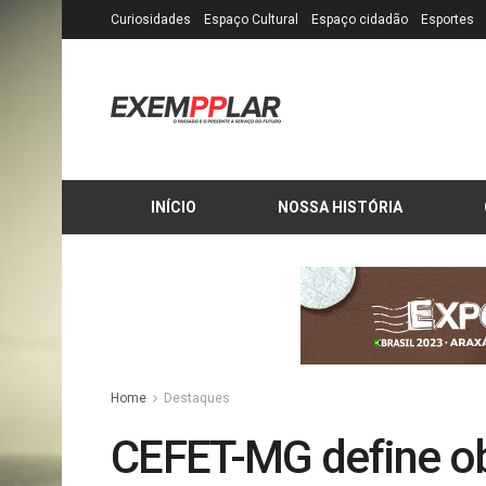
Curiosidades
Espaço Cultural
Espaço cidadão
Esportes
INÍCIO
NOSSA HISTÓRIA
Home
Destaques
CEFET-MG define obr