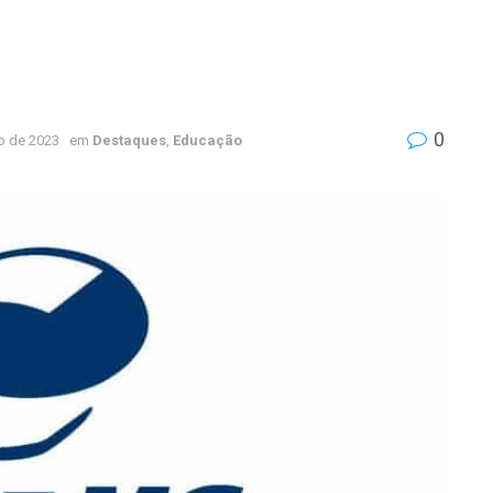
0
o de 2023
em
Destaques
,
Educação