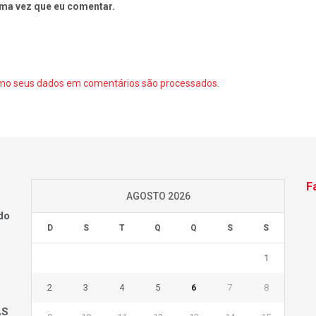
ma vez que eu comentar.
mo seus dados em comentários são processados
.
F
AGOSTO 2026
do
D
S
T
Q
Q
S
S
1
2
3
4
5
6
7
8
AS