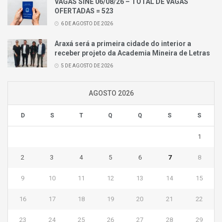
VAGAS SINE 06/08/26 – TOTAL DE VAGAS
OFERTADAS = 523
6 DE AGOSTO DE 2026
Araxá será a primeira cidade do interior a
receber projeto da Academia Mineira de Letras
5 DE AGOSTO DE 2026
AGOSTO 2026
D
S
T
Q
Q
S
S
1
2
3
4
5
6
7
8
9
10
11
12
13
14
15
16
17
18
19
20
21
22
23
24
25
26
27
28
29