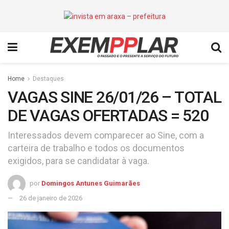
Home
Destaques
VAGAS SINE 26/01/26 – TOTAL
DE VAGAS OFERTADAS = 520
Interessados devem comparecer ao Sine, com a
carteira de trabalho e todos os documentos
exigidos, para se candidatar à vaga.
por
Domingos Antunes Guimarães
26 de janeiro de 2026