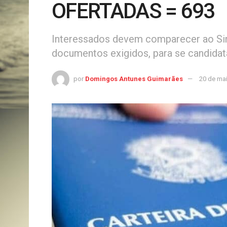
OFERTADAS = 693
Interessados devem comparecer ao Sine
documentos exigidos, para se candidata
por
Domingos Antunes Guimarães
20 de ma