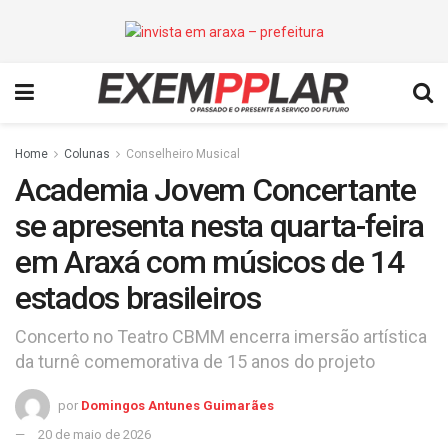
Home
Colunas
Conselheiro Musical
Academia Jovem Concertante
se apresenta nesta quarta-feira
em Araxá com músicos de 14
estados brasileiros
Concerto no Teatro CBMM encerra imersão artística
da turnê comemorativa de 15 anos do projeto
por
Domingos Antunes Guimarães
20 de maio de 2026