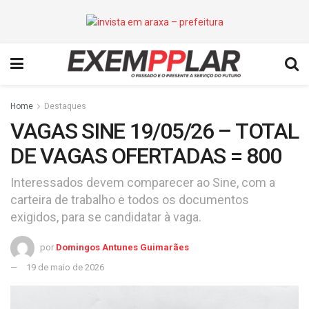
Home
Destaques
VAGAS SINE 19/05/26 – TOTAL
DE VAGAS OFERTADAS = 800
Interessados devem comparecer ao Sine, com a
carteira de trabalho e todos os documentos
exigidos, para se candidatar à vaga.
por
Domingos Antunes Guimarães
19 de maio de 2026