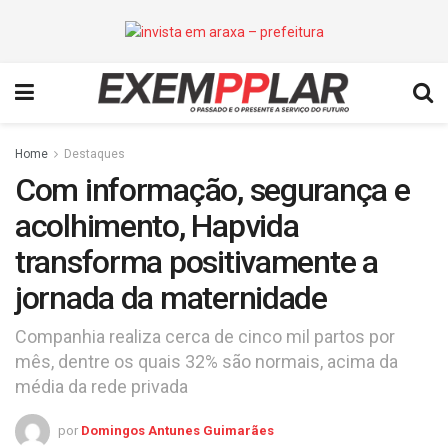
Home
Destaques
Com informação, segurança e
acolhimento, Hapvida
transforma positivamente a
jornada da maternidade
Companhia realiza cerca de cinco mil partos por
mês, dentre os quais 32% são normais, acima da
média da rede privada
por
Domingos Antunes Guimarães