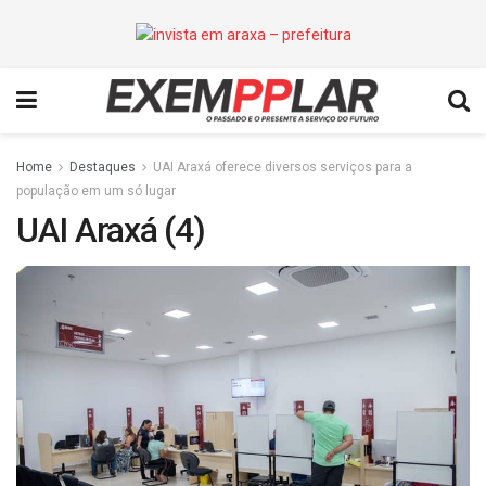
Home
Destaques
UAI Araxá oferece diversos serviços para a
população em um só lugar
UAI Araxá (4)