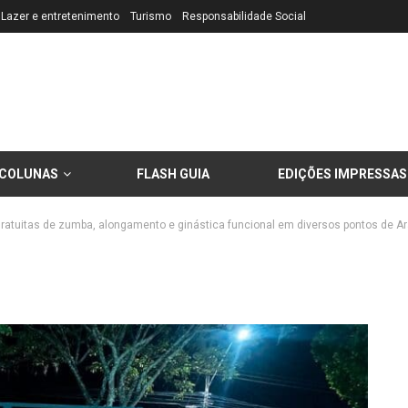
Lazer e entretenimento
Turismo
Responsabilidade Social
COLUNAS
FLASH GUIA
EDIÇÕES IMPRESSAS
gratuitas de zumba, alongamento e ginástica funcional em diversos pontos de A