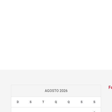
F
AGOSTO 2026
D
S
T
Q
Q
S
S