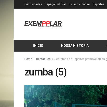
Curiosidades
Espaço Cultural
Espaço cidadão
Esportes
INÍCIO
NOSSA HISTÓRIA
Home
Destaques
Secretaria de Esportes promove aulas 
zumba (5)