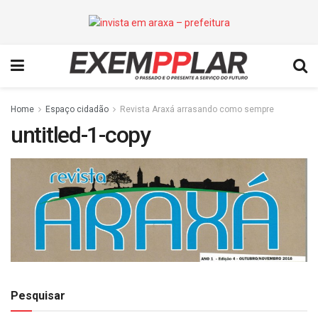
Home
Espaço cidadão
Revista Araxá arrasando como sempre
untitled-1-copy
Pesquisar