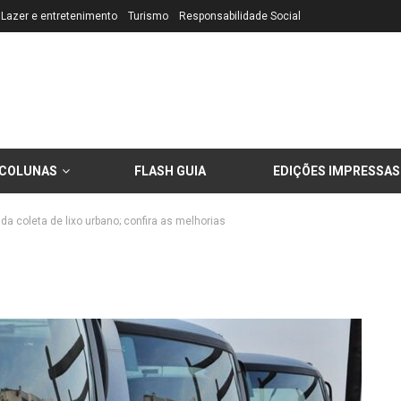
Lazer e entretenimento
Turismo
Responsabilidade Social
COLUNAS
FLASH GUIA
EDIÇÕES IMPRESSAS
da coleta de lixo urbano; confira as melhorias