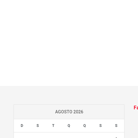
F
AGOSTO 2026
D
S
T
Q
Q
S
S