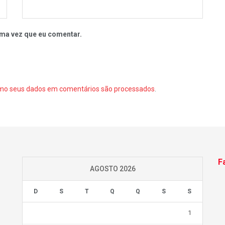
ma vez que eu comentar.
mo seus dados em comentários são processados
.
F
AGOSTO 2026
D
S
T
Q
Q
S
S
1