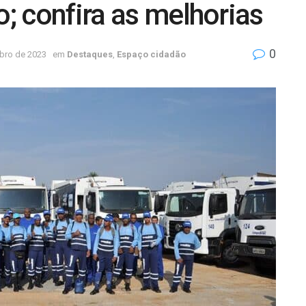
o; confira as melhorias
0
ubro de 2023
em
Destaques
,
Espaço cidadão