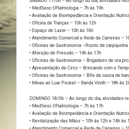
SÁBADO 17/06 – Ao longo do dia, atividades rec
• MedSesc Oftalmologia – 7h às 19h
• Avaliação de Bioimpedância e Orientação Nutric
• Oficina de Tranças – 10h às 12h
• Espaço de Lazer – 10h às 16h
• Atendimento Comercial e Rede de Carreiras – 1
• Oficinas de Gastronomia –Risoto de canjiquinha
• Aferição de Pressão – 14h às 17h
• Oficinas de Gastronomia – Brigadeiro de ora pr
• Apresentação de Circo – Brincando com o Temp
• Oficinas de Gastronomia – Bife de casca de ba
• Minas ao Luar Pocket – Banda Vinith – 18h às 2
DOMINGO 18/06 – Ao longo do dia, atividades re
• MedSesc Oftalmologia – 7h às 17h
• Avaliação de Bioimpedância e Orientação Nutric
• Revitalização das Mãos – 10h às 12h e 14h às 
• Atendimento Comercial e Rede de Carreiras – 1