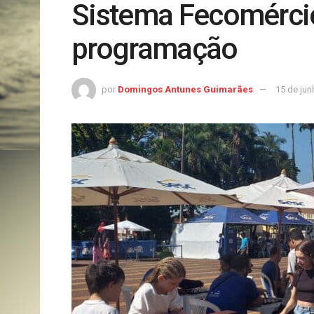
Sistema Fecomércio
programação
por
Domingos Antunes Guimarães
15 de jun