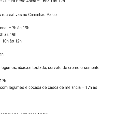
 e Cultura Sesc Araxá – 16h30 às 17h
s recreativas no Caminhão Palco
ional – 7h às 19h
0h às 19h
– 10h às 12h
4h
e legumes, abacaxi tostado, sorvete de creme e semente
 17h
o com legumes e cocada de casca de melancia – 17h às