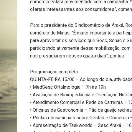
comércio estará movimentado com a campan
ofertas interessantes aos consumidores”, coment
Para o presidente do Sindicomércio de Araxá, Ro
comércio de Minas. “É muito importante a partic
para aproveitar os serviços que Sesc, Senac e 
participando ativamente dessa mobilização, com 
nos prestigiarem nesses quatro dias”, pontua.
Programação completa
QUINTA-FEIRA 15/06 – Ao longo do dia, atividad
• MedSesc Oftalmologia – 7h às 19h
• Avaliação de Bioimpedância e Orientação Nutric
• Atendimento Comercial e Rede de Carreiras – 1
• Oficinas de Gastronomia – Pão de queijo reche
• Pílulas educacionais sobre Gestão e Comércio 
• Apresentação de Taekwondo – Sesc Araxá – 16