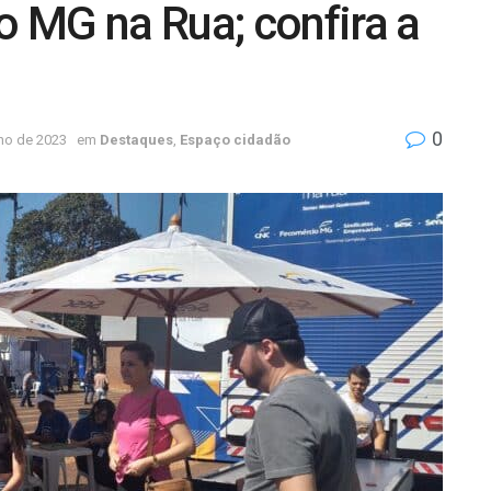
 MG na Rua; confira a
0
ho de 2023
em
Destaques
,
Espaço cidadão