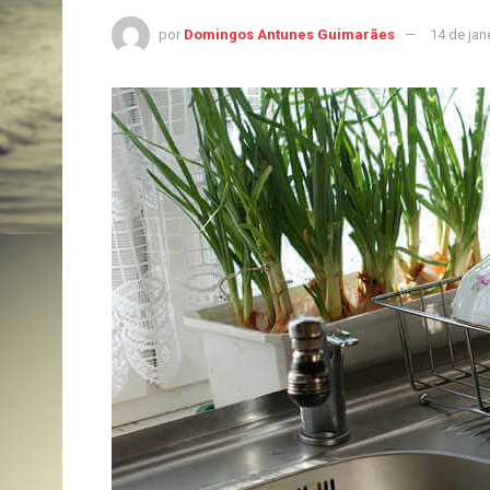
por
Domingos Antunes Guimarães
14 de jan