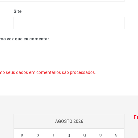
Site
ma vez que eu comentar.
mo seus dados em comentários são processados
.
F
AGOSTO 2026
D
S
T
Q
Q
S
S