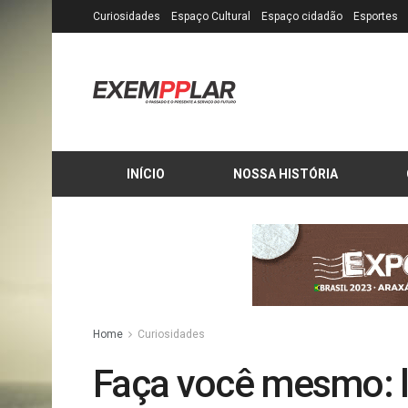
Curiosidades
Espaço Cultural
Espaço cidadão
Esportes
INÍCIO
NOSSA HISTÓRIA
Home
Curiosidades
Faça você mesmo: l