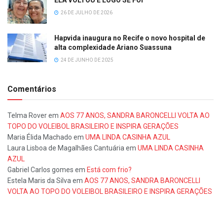
ELA VOLTOU E LOGO SE FOI
26 DE JULHO DE 2026
Hapvida inaugura no Recife o novo hospital de
alta complexidade Ariano Suassuna
24 DE JUNHO DE 2025
Comentários
Telma Rover
em
AOS 77 ANOS, SANDRA BARONCELLI VOLTA AO
TOPO DO VOLEIBOL BRASILEIRO E INSPIRA GERAÇÕES
Maria Élida Machado
em
UMA LINDA CASINHA AZUL
Laura Lisboa de Magalhães Cantuária
em
UMA LINDA CASINHA
AZUL
Gabriel Carlos gomes
em
Está com frio?
Estela Maris da Silva
em
AOS 77 ANOS, SANDRA BARONCELLI
VOLTA AO TOPO DO VOLEIBOL BRASILEIRO E INSPIRA GERAÇÕES