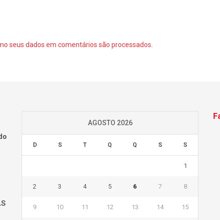
mo seus dados em comentários são processados
.
F
AGOSTO 2026
do
D
S
T
Q
Q
S
S
1
2
3
4
5
6
7
8
AS
9
10
11
12
13
14
15