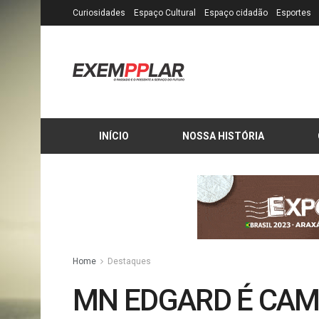
Curiosidades
Espaço Cultural
Espaço cidadão
Esportes
INÍCIO
NOSSA HISTÓRIA
Home
Destaques
MN EDGARD É CAM