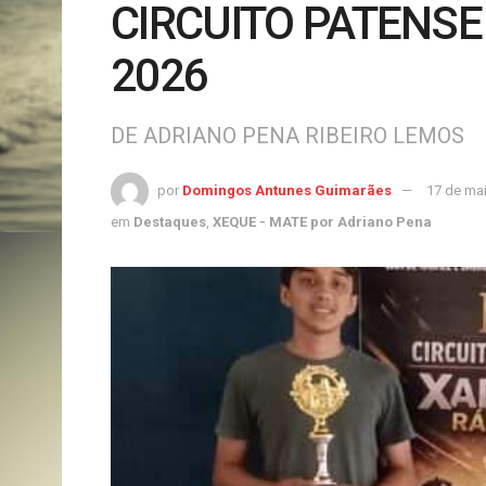
CIRCUITO PATENSE
2026
DE ADRIANO PENA RIBEIRO LEMOS
por
Domingos Antunes Guimarães
17 de ma
em
Destaques
,
XEQUE - MATE por Adriano Pena