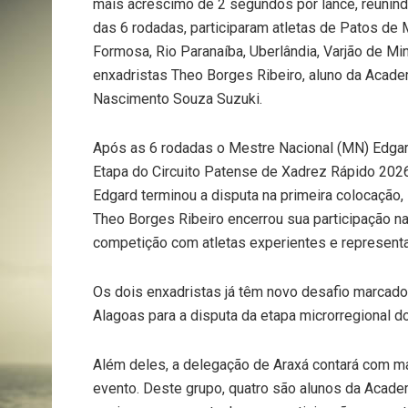
mais acréscimo de 2 segundos por lance, reunind
das 6 rodadas, participaram atletas de Patos de 
Formosa, Rio Paranaíba, Uberlândia, Varjão de Mi
enxadristas Theo Borges Ribeiro, aluno da Acad
Nascimento Souza Suzuki.
Após as 6 rodadas o Mestre Nacional (MN) Edgar
Etapa do Circuito Patense de Xadrez Rápido 202
Edgard terminou a disputa na primeira colocação, 
Theo Borges Ribeiro encerrou sua participação n
competição com atletas experientes e representa
Os dois enxadristas já têm novo desafio marcado.
Alagoas para a disputa da etapa microrregional 
Além deles, a delegação de Araxá contará com ma
evento. Deste grupo, quatro são alunos da Acade