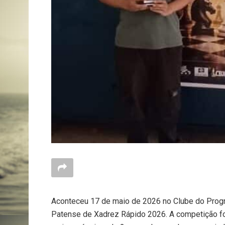
Aconteceu 17 de maio de 2026 no Clube do Progra
Patense de Xadrez Rápido 2026. A competição fo