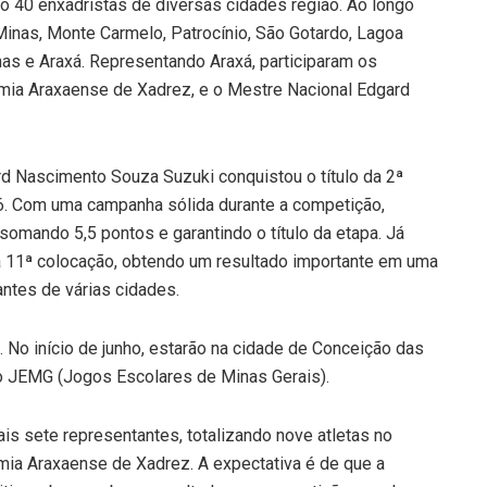
o 40 enxadristas de diversas cidades região. Ao longo
Minas, Monte Carmelo, Patrocínio, São Gotardo, Lagoa
nas e Araxá. Representando Araxá, participaram os
emia Araxaense de Xadrez, e o Mestre Nacional Edgard
d Nascimento Souza Suzuki conquistou o título da 2ª
6. Com uma campanha sólida durante a competição,
somando 5,5 pontos e garantindo o título da etapa. Já
a 11ª colocação, obtendo um resultado importante em uma
ntes de várias cidades.
 No início de junho, estarão na cidade de Conceição das
do JEMG (Jogos Escolares de Minas Gerais).
is sete representantes, totalizando nove atletas no
mia Araxaense de Xadrez. A expectativa é de que a