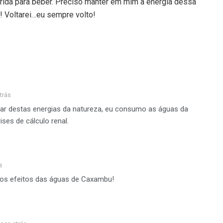
rida para beber. Preciso manter em mim a energia dessa
 Voltarei…eu sempre volto!
trás
tar destas energias da natureza, eu consumo as águas da
ises de cálculo renal.
s
 os efeitos das águas de Caxambu!