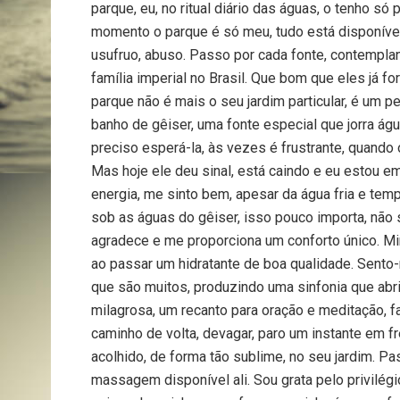
parque, eu, no ritual diário das águas, o tenho s
momento o parque é só meu, tudo está disponível,
usufruo, abuso. Passo por cada fonte, contemplan
família imperial no Brasil. Que bom que eles já f
parque não é mais o seu jardim particular, é um p
banho de gêiser, uma fonte especial que jorra águ
preciso esperá-la, às vezes é frustrante, quando
Mas hoje ele deu sinal, está caindo e eu estou 
energia, me sinto bem, apesar da água fria e tem
sob as águas do gêiser, isso pouco importa, não s
agradece e me proporciona um conforto único. Mi
ao passar um hidratante de boa qualidade. Sent
que são muitos, produzindo uma sinfonia que abr
milagrosa, um recanto para oração e meditação, fa
caminho de volta, devagar, paro um instante em fr
acolhido, de forma tão sublime, no seu jardim. P
massagem disponível ali. Sou grata pelo privilé