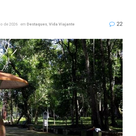
22
io de 2026
em
Destaques
,
Vida Viajante