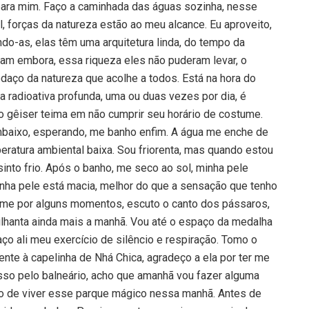
ó para mim. Faço a caminhada das águas sozinha, nesse
 forças da natureza estão ao meu alcance. Eu aproveito,
do-as, elas têm uma arquitetura linda, do tempo da
oram embora, essa riqueza eles não puderam levar, o
edaço da natureza que acolhe a todos. Está na hora do
a radioativa profunda, uma ou duas vezes por dia, é
 o gêiser teima em não cumprir seu horário de costume.
embaixo, esperando, me banho enfim. A água me enche de
peratura ambiental baixa. Sou friorenta, mas quando estou
into frio. Após o banho, me seco ao sol, minha pele
nha pele está macia, melhor do que a sensação que tenho
o-me por alguns momentos, escuto o canto dos pássaros,
ilhanta ainda mais a manhã. Vou até o espaço da medalha
ço ali meu exercício de silêncio e respiração. Tomo o
ente à capelinha de Nhá Chica, agradeço a ela por ter me
asso pelo balneário, acho que amanhã vou fazer alguma
gio de viver esse parque mágico nessa manhã. Antes de