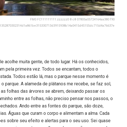
FM0 FC111111111:zzzzzz0 8 c8 07805a05724164aa380 f90
1352870302314d1a861be315330713d3915938b14a0415d45155dc715d4a76637e
le acolhe muita gente, de todo lugar. Há os conhecidos,
m pela primeira vez. Todos se encantam, todos o
a estada. Todos estão lá, mas o parque nesse momento é
o parque. A alameda de plátanos me recebe, se faz sol,
, as folhas das árvores se abrem, deixando passar os
minho entre as folhas, não preciso pensar nos passos, o
fechados. Ando entre as fontes do parque, são doze,
 dias. Águas que curam o corpo e alimentam a alma. Cada
ões sobre seu efeito e alertas para o seu uso. Sei quase