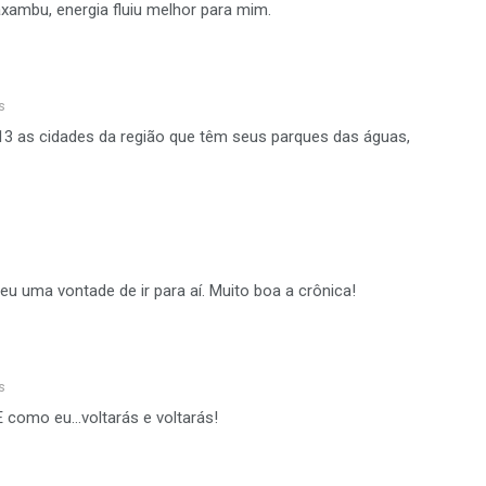
axambu, energia fluiu melhor para mim.
s
13 as cidades da região que têm seus parques das águas,
 uma vontade de ir para aí. Muito boa a crônica!
s
E como eu…voltarás e voltarás!