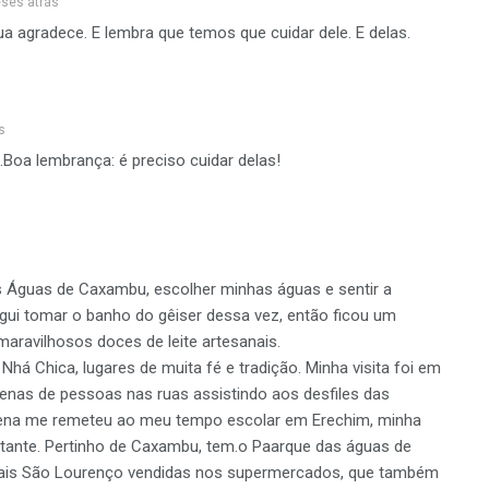
ses atrás
a agradece. E lembra que temos que cuidar dele. E delas.
s
Boa lembrança: é preciso cuidar delas!
as Águas de Caxambu, escolher minhas águas e sentir a
egui tomar o banho do gêiser dessa vez, então ficou um
s maravilhosos doces de leite artesanais.
Nhá Chica, lugares de muita fé e tradição. Minha visita foi em
ntenas de pessoas nas ruas assistindo aos desfiles das
 cena me remeteu ao meu tempo escolar em Erechim, minha
stante. Pertinho de Caxambu, tem.o Paarque das águas de
ais São Lourenço vendidas nos supermercados, que também