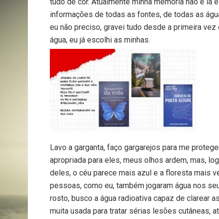
tudo de cor. Atualmente minha memória não é lá
informações de todas as fontes, de todas as águ
eu não preciso, gravei tudo desde a primeira vez
água, eu já escolhi as minhas.
Lavo a garganta, faço gargarejos para me protege
apropriada para eles, meus olhos ardem, mas, logo
deles, o céu parece mais azul e a floresta mais 
pessoas, como eu, também jogaram água nos seus
rosto, busco a água radioativa capaz de clarear a
muita usada para tratar sérias lesões cutâneas, 