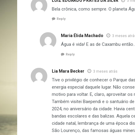
LUIZ EDUARDO PRATES DA SILVA
3 me
Bela crônica, como sempre. O planeta Águ
Reply
Maria Élida Machado
3 meses atrá
Água é vida! E as de Caxambu então…
Reply
Lia Mara Becker
3 meses atrás
Tive o privilégio de conhecer o Parque d
energia especial daquele lugar. Não cons
motivo para voltar. E, claro, aproveitar o
Também visitei Baependi e o santuário de 
2024, no aniversário da cidade. Havia ce
bandas escolares e das balizas. Aquela
cidade natal, lembrança de uma época di
São Lourenço, das famosas águas miner