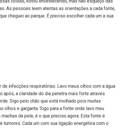
 essas coisas, estou envelhecendo, mas não esqueço das
as. As pessoas leem atentas as orientações a cada fonte,
 que cheguei ao parque. É preciso escolher cada um a sua
r de infecções respiratórias. Lavo meus olhos com a água
 após, a claridade do dia penetra mais forte através
verde. Sigo pelo chão que está molhado pois muitas
 olhos e garganta. Sigo para a fonte onde lavo meu
s machas da pele, é o que preciso agora. Esta fonte é
até tumores. Cada um com sua ligação energética com o