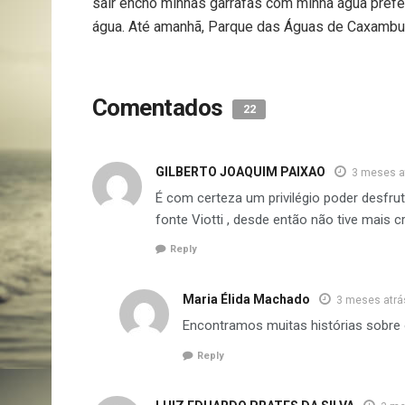
sair encho minhas garrafas com minha água prefe
água. Até amanhã, Parque das Águas de Caxambu!
Comentados
22
GILBERTO JOAQUIM PAIXAO
3 meses a
É com certeza um privilégio poder desfru
fonte Viotti , desde então não tive mais cr
Reply
Maria Élida Machado
3 meses atrá
Encontramos muitas histórias sobre
Reply