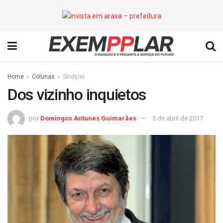
Home
Colunas
Sindijori
Dos vizinho inquietos
por
Domingos Antunes Guimarães
5 de abril de 2017