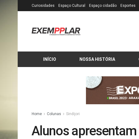
Curiosidades
Espaço Cultural
Espaço cidadão
Esportes
INÍCIO
NOSSA HISTÓRIA
Home
Colunas
Sindijori
Alunos apresentam 