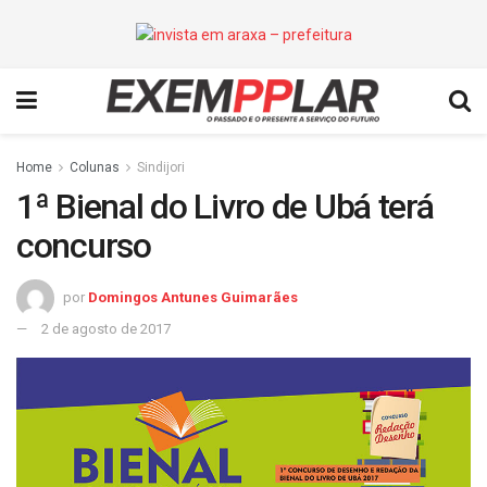
Home
Colunas
Sindijori
1ª Bienal do Livro de Ubá terá
concurso
por
Domingos Antunes Guimarães
2 de agosto de 2017