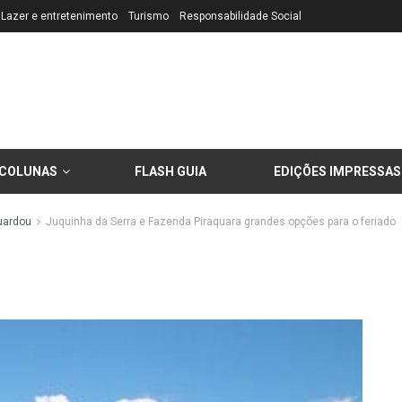
Lazer e entretenimento
Turismo
Responsabilidade Social
COLUNAS
FLASH GUIA
EDIÇÕES IMPRESSAS
uardou
Juquinha da Serra e Fazenda Piraquara grandes opções para o feriado