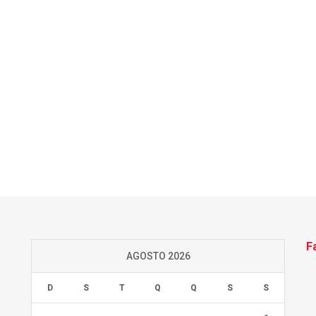
F
AGOSTO 2026
D
S
T
Q
Q
S
S