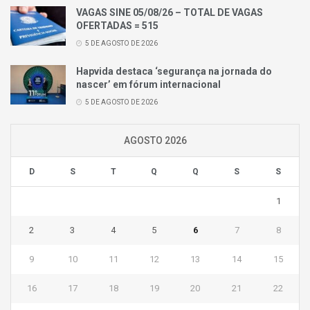
VAGAS SINE 05/08/26 – TOTAL DE VAGAS
OFERTADAS = 515
5 DE AGOSTO DE 2026
Hapvida destaca ‘segurança na jornada do
nascer’ em fórum internacional
5 DE AGOSTO DE 2026
AGOSTO 2026
D
S
T
Q
Q
S
S
1
2
3
4
5
6
7
8
9
10
11
12
13
14
15
16
17
18
19
20
21
22