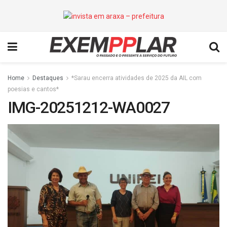
Home
Destaques
*Sarau encerra atividades de 2025 da AIL com
poesias e cantos*
IMG-20251212-WA0027