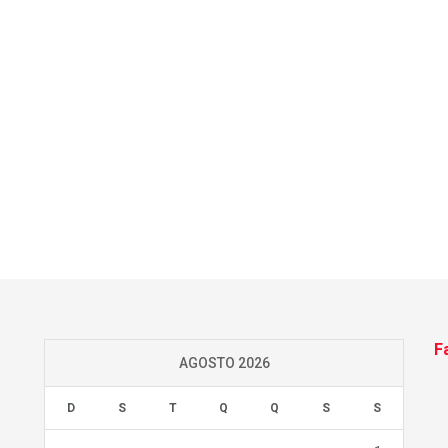
F
AGOSTO 2026
D
S
T
Q
Q
S
S