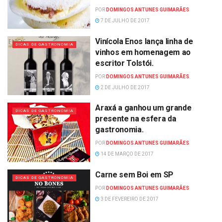
POR
DOMINGOS ANTUNES GUIMARÃES
7 DE JULHO DE 2017
Vinícola Enos lança linha de
DICAS DE GASTRONOMIA
vinhos em homenagem ao
escritor Tolstói.
POR
DOMINGOS ANTUNES GUIMARÃES
2 DE JULHO DE 2017
Araxá a ganhou um grande
DICAS DE GASTRONOMIA
presente na esfera da
gastronomia.
POR
DOMINGOS ANTUNES GUIMARÃES
14 DE MARÇO DE 2017
Carne sem Boi em SP
DICAS DE GASTRONOMIA
POR
DOMINGOS ANTUNES GUIMARÃES
3 DE FEVEREIRO DE 2017