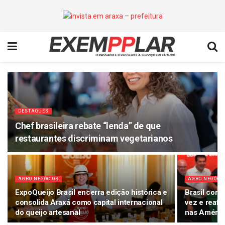
DESTAQUES
Chef brasileira rebate “lenda” de que
restaurantes discriminam vegetarianos
AGRO NEGÓCIOS
AGRO NEGÓCI
ExpoQueijo Brasil encerra edição histórica e
Brasil conq
consolida Araxá como capital internacional
vez e reafi
do queijo artesanal
nas Améric