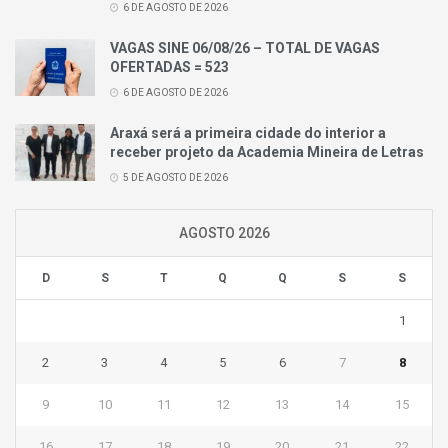
6 DE AGOSTO DE 2026
VAGAS SINE 06/08/26 – TOTAL DE VAGAS
OFERTADAS = 523
6 DE AGOSTO DE 2026
Araxá será a primeira cidade do interior a
receber projeto da Academia Mineira de Letras
5 DE AGOSTO DE 2026
AGOSTO 2026
D
S
T
Q
Q
S
S
1
2
3
4
5
6
7
8
9
10
11
12
13
14
15
16
17
18
19
20
21
22