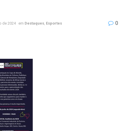
0
o de 2024
em
Destaques
,
Esportes