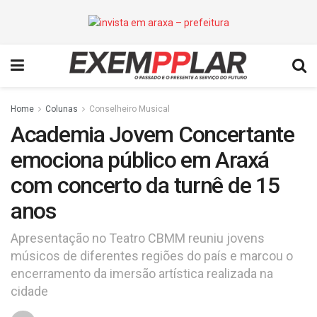
Home
Colunas
Conselheiro Musical
Academia Jovem Concertante
emociona público em Araxá
com concerto da turnê de 15
anos
Apresentação no Teatro CBMM reuniu jovens
músicos de diferentes regiões do país e marcou o
encerramento da imersão artística realizada na
cidade