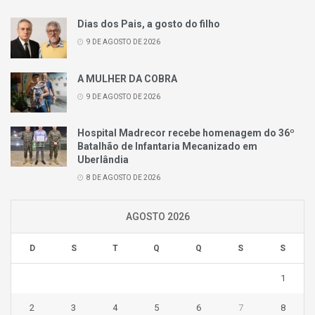
Dias dos Pais, a gosto do filho
9 DE AGOSTO DE 2026
A MULHER DA COBRA
9 DE AGOSTO DE 2026
Hospital Madrecor recebe homenagem do 36º
Batalhão de Infantaria Mecanizado em
Uberlândia
8 DE AGOSTO DE 2026
AGOSTO 2026
D
S
T
Q
Q
S
S
1
2
3
4
5
6
7
8