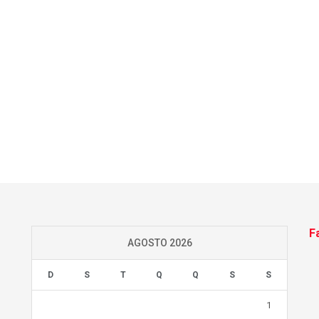
F
AGOSTO 2026
D
S
T
Q
Q
S
S
1