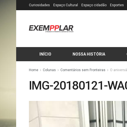
Curiosidades
Espaço Cultural
Espaço cidadão
Esportes
INÍCIO
NOSSA HISTÓRIA
Home
Colunas
Comentários sem Fronteiras
O aniversá
IMG-20180121-WA