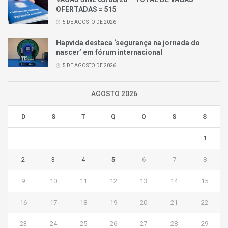
OFERTADAS = 515
5 DE AGOSTO DE 2026
Hapvida destaca ‘segurança na jornada do
nascer’ em fórum internacional
5 DE AGOSTO DE 2026
AGOSTO 2026
D
S
T
Q
Q
S
S
1
2
3
4
5
6
7
8
9
10
11
12
13
14
15
16
17
18
19
20
21
22
23
24
25
26
27
28
29